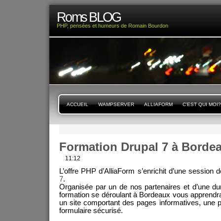
Roms BLOG
PHP, pensées et humeurs de Romain Bourdon
ACCUEIL
WAMPSERVER
ALLIAFORM
C'EST QUI MOI?
Formation Drupal 7 à Borde
11:12
L’offre PHP d’AlliaForm s’enrichit d’une session 
7
.
Organisée par un de nos partenaires et d’une dur
formation se déroulant à Bordeaux vous apprendra 
un site comportant des pages informatives, une par
formulaire sécurisé.