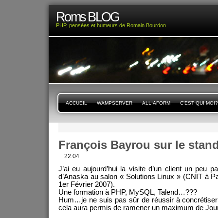
Roms BLOG
PHP, pensées et humeurs de Romain Bourdon
ACCUEIL
WAMPSERVER
ALLIAFORM
C'EST QUI MOI?
François Bayrou sur le stan
22:04
J’ai eu aujourd’hui la visite d’un client un peu pa
d’Anaska au salon « Solutions Linux » (CNIT à Pa
1er Février 2007).
Une formation à PHP, MySQL, Talend…???
Hum…je ne suis pas sûr de réussir à concrétiser l
cela aura permis de ramener un maximum de Journ