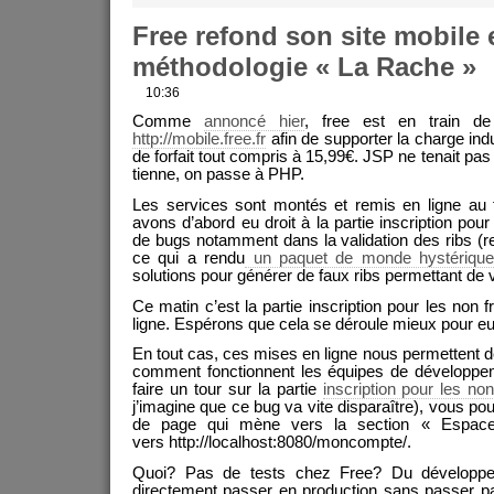
Free refond son site mobile e
méthodologie « La Rache »
10:36
Comme
annoncé hier
, free est en train de
http://mobile.free.fr
afin de supporter la charge ind
de forfait tout compris à 15,99€. JSP ne tenait pas
tienne, on passe à PHP.
Les services sont montés et remis en ligne au 
avons d’abord eu droit à la partie inscription pou
de bugs notamment dans la validation des ribs (re
ce qui a rendu
un paquet de monde hystériqu
solutions pour générer de faux ribs permettant de va
Ce matin c’est la partie inscription pour les non 
ligne. Espérons que cela se déroule mieux pour eu
En tout cas, ces mises en ligne nous permettent
comment fonctionnent les équipes de développem
faire un tour sur la partie
inscription pour les no
j’imagine que ce bug va vite disparaître), vous pour
de page qui mène vers la section « Espace
vers http://localhost:8080/moncompte/.
Quoi? Pas de tests chez Free? Du développe
directement passer en production sans passer p