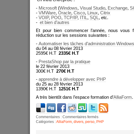
-
Microsoft
(
Windows
,
Visual Studio
,
Exchange
,
S
-
VMWare
,
Oracle
,
Cisco
,
Linux
,
Citrix
-
VOIP
,
POO
,
TCP/IP
,
ITIL
,
SQL
, etc.
-
et bien d’autres
Et pour bien commencer l’année, nous vous f
réduction sur les sessions suivantes :
-
Automatiser les tâches d’administration Window
du 04 au 08 février 2013
2595€ H.T
2335€ H.T
-
PrestaShop par la pratique
le 22 février 2013
300€ H.T
270€ H.T
-
apprendre à développer avec PHP
du 25 au 28 février 2013
1390€ H.T
1251€ H.T
A très bientôt dans l’espace formation d’
AlliaForm
.
Commentaires :
Commentaires fermés
Catégories :
AlliaForm
,
divers
,
perso
,
PHP