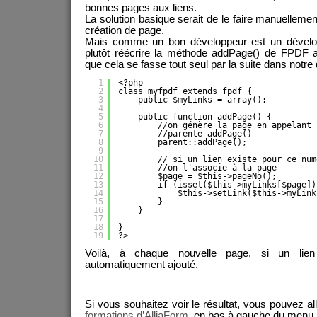
bonnes pages aux liens.
La solution basique serait de le faire manuellem
création de page.
Mais comme un bon développeur est un développ
plutôt réécrire la méthode addPage() de FPDF afi
que cela se fasse tout seul par la suite dans notr
1
<?php
2
class myfpdf extends fpdf {
3
public $myLinks = array();
4
5
public function addPage() {
6
//on génère la page en appelant 
7
//parente addPage()
8
parent::addPage();
9
10
// si un lien existe pour ce num
11
//on l'associe à la page
12
$page = $this->pageNo();
13
if (isset($this->myLinks[$page])
14
$this->setLink($this->myLink
15
}
16
}
17
18
}
19
?>
Voilà, à chaque nouvelle page, si un lien
automatiquement ajouté.
Si vous souhaitez voir le résultat, vous pouvez al
formations d’AlliaForm
, en bas à gauche du menu.