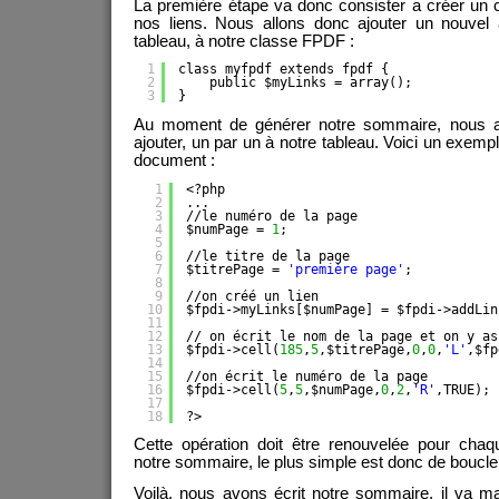
La première étape va donc consister a créer un 
nos liens. Nous allons donc ajouter un nouvel a
tableau, à notre classe FPDF :
1
class myfpdf extends fpdf {
2
public $myLinks = array();
3
}
Au moment de générer notre sommaire, nous all
ajouter, un par un à notre tableau. Voici un exemp
document :
1
<?php
2
...
3
//le numéro de la page
4
$numPage = 
1
;
5
6
//le titre de la page
7
$titrePage = 
'première page'
;
8
9
//on créé un lien
10
$fpdi->myLinks[$numPage] = $fpdi->addLin
11
12
// on écrit le nom de la page et on y as
13
$fpdi->cell(
185
,
5
,$titrePage,
0
,
0
,
'L'
,$fp
14
15
//on écrit le numéro de la page
16
$fpdi->cell(
5
,
5
,$numPage,
0
,
2
,
'R'
,TRUE);
17
18
?>
Cette opération doit être renouvelée pour chaq
notre sommaire, le plus simple est donc de boucle
Voilà, nous avons écrit notre sommaire, il va mai