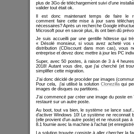
plus de 3Go de téléchargement suivi d’une installati
valider tout était ok.
Il est donc maintenant temps de faire le 
comment faire cette mise à jour sans téléchar
nécessaires? Après un recherche Google infructue
Microsoft pour en savoir plus, ils ont bien dû prévoi
Je suis accueilli par une gentille hôtesse qui t
« Désolé monsieur, si vous avez acheté vos o
distribution (CDiscount dans mon cas), vous n
entreprise et devez donc mettre à jour les PC indi
Super, avec 50 postes, à raison de 3 à 4 heures p
2018! Autant vous dire, que j’ai cherché (et tro
simplifier cette migration.
J’ai donc décidé de procéder par images (commu
Pour cela, j’ai utilisé la solution
Clonezilla
qui pe
images de disques ou partitions.
J’ai commencé par créer une image du poste en 
restauré sur un autre poste.
Au boot, tout va bien, le système se lance sauf…
d’activer Windows 10! Le système ne reconnait 
(elle provient d’un autre poste) et ne réussit pas
8.1 fournie avec la machine à l’achat (et enregistr
La solution trouvée consiste à aller chercher la 