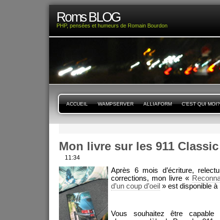
Roms BLOG
PHP, pensées et humeurs de Romain Bourdon
ACCUEIL
WAMPSERVER
ALLIAFORM
C'EST QUI MOI?
Mon livre sur les 911 Classic
11:34
Après 6 mois d’écriture, relect
corrections, mon livre «
Reconnaî
d’un coup d’oeil
» est disponible à 
Vous souhaitez être capable d