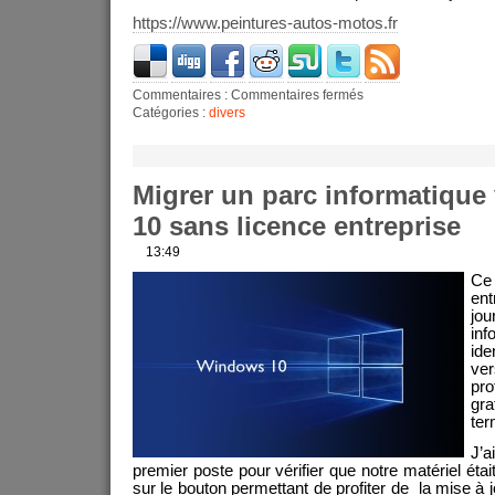
https://www.peintures-autos-motos.fr
Commentaires :
Commentaires fermés
Catégories :
divers
Migrer un parc informatiqu
10 sans licence entreprise
13:49
Ce
en
jo
inf
id
ver
pr
gra
ter
J’
premier poste pour vérifier que notre matériel était
sur le bouton permettant de profiter de la mise à j