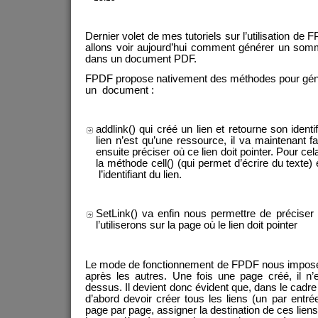
Dernier volet de mes tutoriels sur l’utilisation d
allons voir aujourd’hui comment générer un som
dans un document PDF.
FPDF propose nativement des méthodes pour géné
un document :
addlink() qui créé un lien et retourne son ident
lien n’est qu’une ressource, il va maintenant fal
ensuite préciser où ce lien doit pointer. Pour cela
la méthode cell() (qui permet d’écrire du texte)
l’identifiant du lien.
SetLink() va enfin nous permettre de préciser 
l’utiliserons sur la page où le lien doit pointer
Le mode de fonctionnement de FPDF nous impose 
après les autres. Une fois une page créé, il n’
dessus. Il devient donc évident que, dans le cadr
d’abord devoir créer tous les liens (un par entr
page par page, assigner la destination de ces liens