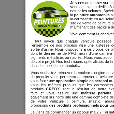
Je viens de tomber sur un
vend des packs dédiés à l
nos belles voitures.
Spécia
la
peinture automobile
au
la carrosserie en Aquitain
site de vente de peinture 
maintenant des packs à de
Voici comment ils décrivent
Il faut savoir que chaque véhicule possède 
l’ensemble de nos process vise une justesse col
sortie d’usine. Nous disposons à ce propos de p
dont le dernier né de PPG, muni d’une caméra p
pigments métallisés ou nacrés. Nous vous accom
de votre projet. Nos techniciens spécialistes de la
dans le choix de nos produits.
Vous souhaitez retrouver la couleur d’origine de
de produits vous permettra de trouver la peinture 
vous faut : une
application simple en aérosol ou 
vous les mêmes produits que les carrossiers
produits
CREOX
sont le résultat de notre exp
faire et vous assure une
maîtrise parfaite
également sur notre site une gamme complète de p
de votre véhicule : peinture, mastic, abr
proposons
des produits professionnels pour une
Je viens de commander un kit pour ma 2.7, j’ai hât