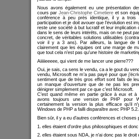
Nous avons également eu une présentation des p
cours par
Jean-Christophe Cimetiere
et son équip
conférence à peu près identique, il y a trois
participation et je doit avouer que l’évolution est i
reste une société à but lucratif et leur implicatio
dans le sens de leurs intérêts, mais on ne peut pas
concret, de véritables solutions utilisables (cont
voir il y a 3 ans). Par ailleurs, la langue de
clairement que les équipes ont une marge de m
que tout cela n’est pas qu’une histoire de marketin
Aiiiiieeeee, qui vient de me lancer une pierre???
Oui, je sais, ca sens le vendu, ca a le gout du ve
vendu, Microsoft ne m’a pas payé pour que j’écrive
sentiment que de très gros effort sont faits de le
un manque d’ouverture que de ne pas les pre
dénigrer simplement par ce que c’est Microsoft.
C’est quand même en partie grâce à eux et à 
avons toujours une version de PHP pour Wi
certainement la version la plus efficace qu’il n
Windows de PHP a failli disparaître avec PHP 5.2.
Bien sûr, il y a eu d’autres conférences et choses 
1. elles étaient d’ordre plus philosophiques et donc d
2. elles étaient sous NDA, je n’ai donc pas le droit 