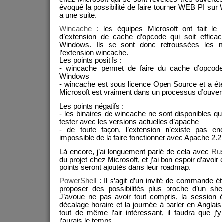
évoqué la possibilité de faire tourner WEB PI sur 
a une suite.
Wincache
: les équipes Microsoft ont fait le c
d’extension de cache d’opcode qui soit effica
Windows. Ils se sont donc retroussées les 
l’extension wincache.
Les points positifs :
- wincache permet de faire du cache d’opcod
Windows
- wincache est sous licence Open Source et a ét
Microsoft est vraiment dans un processus d’ouver
Les points négatifs :
- les binaires de wincache ne sont disponibles q
tester avec les versions actuelles d’apache
- de toute façon, l’extension n’existe pas en
impossible de la faire fonctionner avec Apache 2.2
Là encore, j’ai longuement parlé de cela avec
Ru
du projet chez Microsoft, et j’ai bon espoir d’avoi
points seront ajoutés dans leur roadmap.
PowerShell
: Il s’agit d’un invité de commande 
proposer des possibilités plus proche d’un she
J’avoue ne pas avoir tout compris, la session ét
décalage horaire et la journée à parler en Anglai
tout de même l’air intéressant, il faudra que j’
j’aurais le temps.