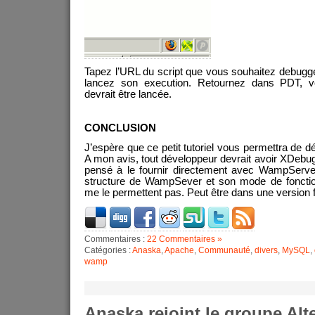
Tapez l’URL du script que vous souhaitez debugger(
lancez son execution. Retournez dans PDT, v
devrait être lancée.
CONCLUSION
J’espère que ce petit tutoriel vous permettra de d
A mon avis, tout développeur devrait avoir XDebug i
pensé à le fournir directement avec WampServe
structure de WampSever et son mode de foncti
me le permettent pas. Peut être dans une version
Commentaires :
22 Commentaires »
Catégories :
Anaska
,
Apache
,
Communauté
,
divers
,
MySQL
,
wamp
Anaska rejoint le groupe Alt