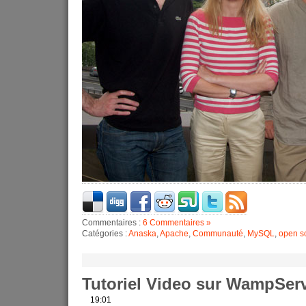
Commentaires :
6 Commentaires »
Catégories :
Anaska
,
Apache
,
Communauté
,
MySQL
,
open s
Tutoriel Video sur WampSer
19:01