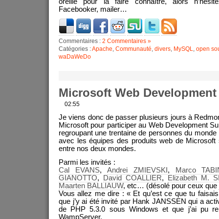
oreille pour la faire connaître, alors n’hésit
Facebooker, mailer…
Commentaires :
2 Commentaires »
Catégories :
Apache
,
Communauté
,
divers
,
MySQL
,
open so
waDaWeDo
Microsoft Web Development
02:55
Je viens donc de passer plusieurs jours à Redmond
Microsoft pour participer au Web Development S
regroupant une trentaine de personnes du monde
avec les équipes des produits web de Microsoft 
entre nos deux mondes.
Parmi les invités :
Cal EVANS
,
Andrei ZMIEVSKI
,
Marco TABI
GIANOTTO
,
David COALLIER
,
Elizabeth M. 
Maarten BALLIAUW
, etc… (désolé pour ceux que j
Vous allez me dire : « Et qu’est ce que tu faisais
que j’y ai été invité par Hank JANSSEN qui a activ
de PHP 5.3.0 sous Windows et que j’ai pu re
WampServer.