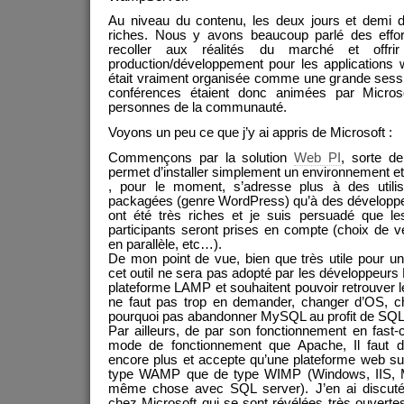
Au niveau du contenu, les deux jours et demi d
riches. Nous y avons beaucoup parlé des effort
recoller aux réalités du marché et offri
production/développement pour les applications
était vraiment organisée comme une grande sessi
conférences étaient donc animées par Microsof
personnes de la communauté.
Voyons un peu ce que j’y ai appris de Microsoft :
Commençons par la solution
Web PI
, sorte d
permet d’installer simplement un environnement et 
, pour le moment, s’adresse plus à des utilis
packagées (genre WordPress) qu’à des développe
ont été très riches et je suis persuadé que le
participants seront prises en compte (choix de v
en parallèle, etc…).
De mon point de vue, bien que très utile pour une 
cet outil ne sera pas adopté par les développeurs
plateforme LAMP et souhaitent pouvoir retrouver l
ne faut pas trop en demander, changer d’OS, 
pourquoi pas abandonner MySQL au profit de SQL S
Par ailleurs, de par son fonctionnement en fast-
mode de fonctionnement que Apache, Il faut d
encore plus et accepte qu’une plateforme web su
type WAMP que de type WIMP (Windows, IIS,
même chose avec SQL server). J’en ai discut
chez Microsoft qui se sont révélées très ouver