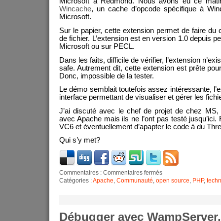
Microsoft à Redmond. Nous avons eu ce matin 
Wincache
, un cache d’opcode spécifique à Wi
Microsoft.
Sur le papier, cette extension permet de faire d
de fichier. L’extension est en version 1.0 depuis pe
Microsoft ou sur PECL.
Dans les faits, difficile de vérifier, l’extension n’e
safe. Autrement dit, cette extension est prête po
Donc, impossible de la tester.
Le démo semblait toutefois assez intéressante, l’e
interface permettant de visualiser et gérer les fich
J’ai discuté avec le chef de projet de chez MS, 
avec Apache mais ils ne l’ont pas testé jusqu’ici.
VC6 et éventuellement d’apapter le code à du Thr
Qui s’y met?
Commentaires :
Commentaires fermés
Catégories :
Apache
,
Communauté
,
open source
,
PHP
,
tech
Débugger avec WampServer,