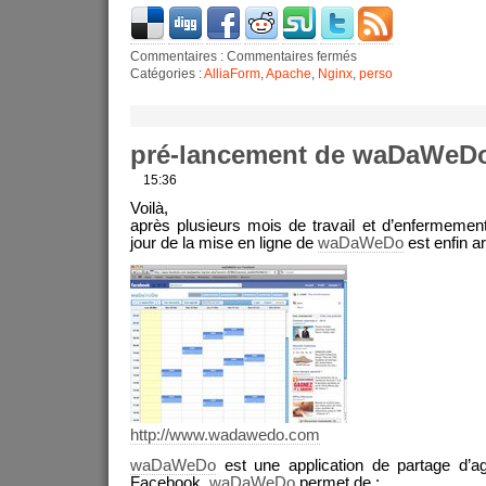
Commentaires :
Commentaires fermés
Catégories :
AlliaForm
,
Apache
,
Nginx
,
perso
pré-lancement de waDaWeD
15:36
Voilà,
après plusieurs mois de travail et d’enfermemen
jour de la mise en ligne de
waDaWeDo
est enfin ar
http://www.wadawedo.com
waDaWeDo
est une application de partage d’a
Facebook.
waDaWeDo
permet de :