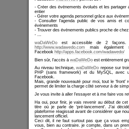
- Créer des événements évolués et les partager
entier
- Gérer votre agenda personnel grâce aux événem
- Consulter l’agenda public de vos amis et co
événements
- Trouver des événements publics proche de chez 
- …
waDaWeDo
est accessible de 2 façons. 
http://www.wadawedo.com
mais également s
Facebook
http://apps.facebook.com/wadawedo/
Bien sûr, l’accès à
waDaWeDo
est entièrement gra
Au niveau technique,
waDaWeDo
repose sur troi
PHP (sans framework) et du MySQL, avec un
Facebook.
Mais, grande nouveauté pour moi, tout le ‘front’
permet de limiter la charge côté serveur à de sim
Je vous invite à aller l’essayer et à me faire vos re
Ha oui, pour finir, je vais revenir au début de ce
titre où je parle de ‘pré-lancement’. J’ai déc
plateforme réagissait avant de considérer que no
lancement officiel.
Ceci dit, il ne faut surtout pas que ça vous em
vous, bien au contraire. je compte, dans un pre