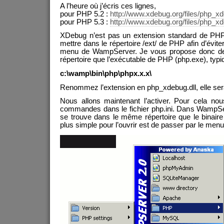
A l’heure où j’écris ces lignes,
pour PHP 5.2 :
http://www.xdebug.org/files/php_xd
pour PHP 5.3 :
http://www.xdebug.org/files/php_xd
XDebug n’est pas un extension standard de PHP,
mettre dans le répertoire /ext/ de PHP afin d’éviter
menu de WampServer. Je vous propose donc de
répertoire que l’exécutable de PHP (php.exe), typ
c:\wamp\bin\php\phpx.x.x\
Renommez l’extension en php_xdebug.dll, elle sera
Nous allons maintenant l’activer. Pour cela nou
commandes dans le fichier php.ini. Dans WampServer
se trouve dans le même répertoire que le binair
plus simple pour l’ouvrir est de passer par le me