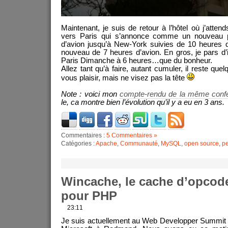
Maintenant, je suis de retour à l’hôtel où j’atte
vers Paris qui s’annonce comme un nouveau pér
d’avion jusqu’à New-York suivies de 10 heures d
nouveau de 7 heures d’avion. En gros, je pars d’ic
Paris Dimanche à 6 heures…que du bonheur.
Allez tant qu’à faire, autant cumuler, il reste quel
vous plaisir, mais ne visez pas la tête
Note : voici mon
compte-rendu de la même conf
le, ca montre bien l’évolution qu’il y a eu en 3 ans.
Commentaires :
5 Commentaires »
Catégories :
Apache
,
Communauté
,
MySQL
,
open source
,
p
Wincache, le cache d’opcode
pour PHP
23:11
Je suis actuellement au Web Developper Summit 