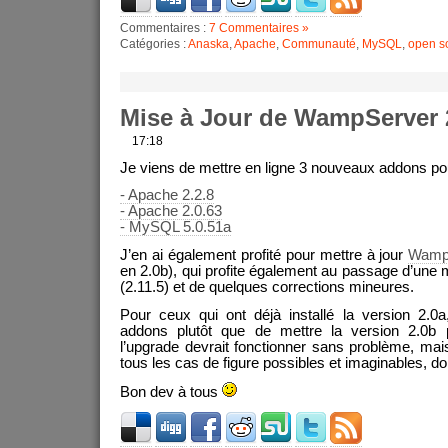
Commentaires :
7 Commentaires »
Catégories :
Anaska
,
Apache
,
Communauté
,
MySQL
,
open s
Mise à Jour de WampServer 
17:18
Je viens de mettre en ligne 3 nouveaux addons p
- Apache 2.2.8
- Apache 2.0.63
- MySQL 5.0.51a
J’en ai également profité pour mettre à jour
WampS
en 2.0b), qui profite également au passage d’un
(2.11.5) et de quelques corrections mineures.
Pour ceux qui ont déjà installé la version 2.0a, 
addons plutôt que de mettre la version 2.0b
l’upgrade devrait fonctionner sans problème, mai
tous les cas de figure possibles et imaginables, don
Bon dev à tous