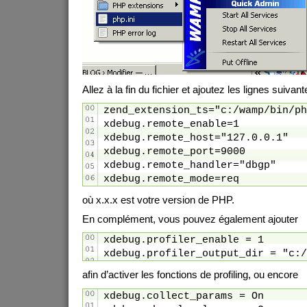
Allez à la fin du fichier et ajoutez les lignes suivant
zend_extension_ts="c:/wamp/bin/ph
xdebug.remote_enable=1
xdebug.remote_host="127.0.0.1"
xdebug.remote_port=9000
xdebug.remote_handler="dbgp"
xdebug.remote_mode=req
où x.x.x est votre version de PHP.
En complément, vous pouvez également ajouter
xdebug.profiler_enable = 1
xdebug.profiler_output_dir = "c:/
afin d’activer les fonctions de profiling, ou encore
xdebug.collect_params = On