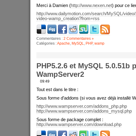
Merci à Damien (
http://www.nexen.net
) pour ce lie
http://www.dailymotion.com/search/MySQL/video/x
video-wamp_creation?from=rss
Commentaires :
2 Commentaires »
Catégories :
Apache
,
MySQL
,
PHP
,
wamp
PHP5.2.6 et MySQL 5.0.51b 
WampServer2
09:49
Tout est dans le titre :
Sous forme d’addons (si vous avez déjà installé 
http://www.wampserver.com/addons_php.php
http://www.wampserver.com/addons_mysql.php
Sous forme de package complet :
http://www.wampserver.com/download.php